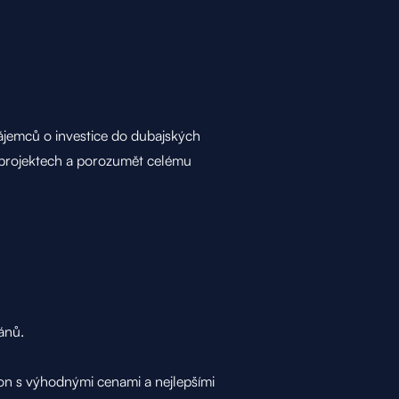
jemců o investice do dubajských
h projektech a porozumět celému
ánů.
on s výhodnými cenami a nejlepšími