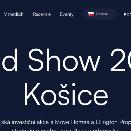
V médiích
Recenzie
Eventy
Čeština
O
K
d Show 
Košice
jská investiční akce s Move Homes a Ellington Prope
strategie a osobní konzultace s odborníky.