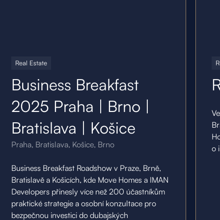
14.5.25
10.11
Real Estate
R
Business Breakfast
R
2025 Praha | Brno |
Ve
Bratislava | Košice
Br
Ho
Praha, Bratislava, Košice, Brno
o 
Business Breakfast Roadshow v Praze, Brně,
Bratislavě a Košicích, kde Move Homes a IMAN
Developers přinesly více než 200 účastníkům
praktické strategie a osobní konzultace pro
bezpečnou investici do dubajských