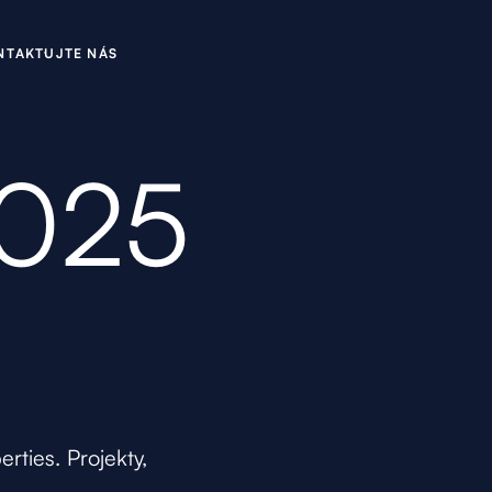
N
U
N
A
K
Á
T
T
J
T
E
S
2025
rties. Projekty,