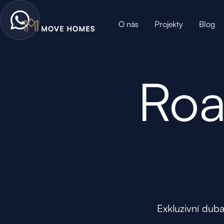
O nás
Projekty
Blog
Roa
Exkluzivní duba