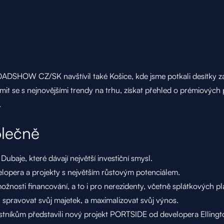
DSHOW CZ/SK navštívil také Košice, kde jsme potkali desítky zá
mit se s nejnovějšími trendy na trhu, získat přehled o prémiovýc
.
olečně
 Dubaje, které dávají největší investiční smysl.
lopera a projekty s největším růstovým potenciálem.
žnosti financování, a to i pro nerezidenty, včetně splátkových pl
 spravovat svůj majetek, a maximalizovat svůj výnos.
stníkům představili nový projekt PORTSIDE od developera Ellingt