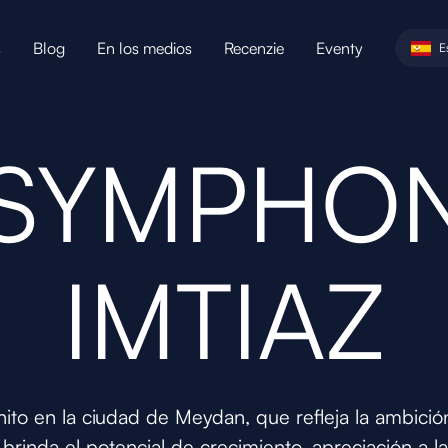
s
Blog
En los medios
Recenzie
Eventy
E
 SYMPHON
IMTIAZ
ito en la ciudad de Meydan, que refleja la ambició
rinda el potencial de crecimiento, apreciación a l