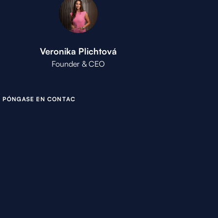
Veronika Plichtová
Founder & CEO
P
Ó
N
G
A
S
E
E
N
C
O
N
T
A
C
T
O
C
O
N
N
O
S
O
T
R
O
S