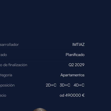
sarrollador
IMTIAZ
tado
Planificado
o de finalización
Q2 2029
tegoría
Apartamentos
sposición
2D+C
3D+C
4D+C
ecio
od
490000
€