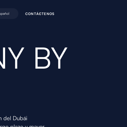
spañol
C
O
N
C
N
O
Á
T
T
E
S
Y BY
n del Dubái
argo plazo y mayor