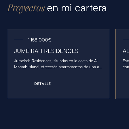
en mi cartera
Proyectos
1 158 000
€
JUMEIRAH RESIDENCES
A
Jumeirah Residences, situadas en la costa de Al
Est
Maryah Island, ofrecerán apartamentos de una a
com
cuatro habitaciones y dos áticos de cinco
cen
dormitorios con terrazas privadas.
abi
D
E
T
A
L
L
E
de 