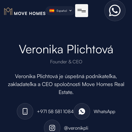
Español
Veronika Plichtová
Founder & CEO
Veronika Plichtová je úspešná podnikateľka,
zakladateľka a CEO spoločnosti Move Homes Real
Estate.
+971 58 581 1084
WhatsApp
@veronikpli