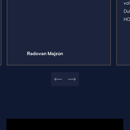
vo
Du
HO
Radovan Majzún