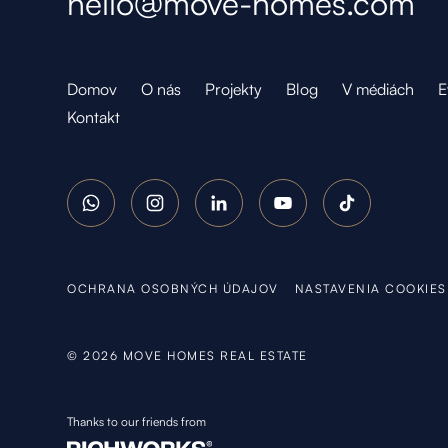
hello@move-homes.com
Domov
O nás
Projekty
Blog
V médiách
E
Kontakt
WhatsApp
Instagram
LinkedIn
YouTube
TikTok
OCHRANA OSOBNÝCH ÚDAJOV
NASTAVENIA COOKIES
©
2026
MOVE HOMES REAL ESTATE
Thanks to our friends from