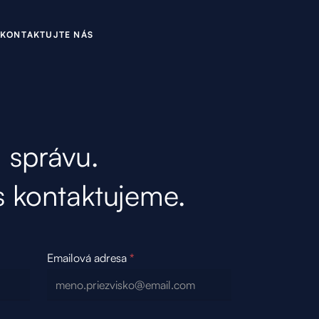
O
N
U
N
K
A
K
Á
T
T
J
T
E
S
 správu.
 kontaktujeme.
Emailová adresa
*