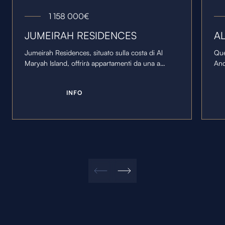
1 158 000
€
JUMEIRAH RESIDENCES
A
Jumeirah Residences, situato sulla costa di Al
Que
Maryah Island, offrirà appartamenti da una a
And
quattro camere da letto e due attici da cinque
un'
camere da letto con terrazze private.
spa
I
N
F
O
mon