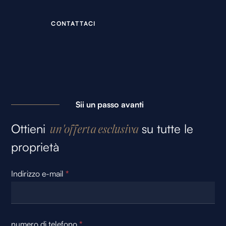
C
O
N
T
A
T
T
A
C
I
Sii un passo avanti
Ottieni
su tutte le
un'offerta esclusiva
proprietà
Indirizzo e-mail
*
numero di telefono
*