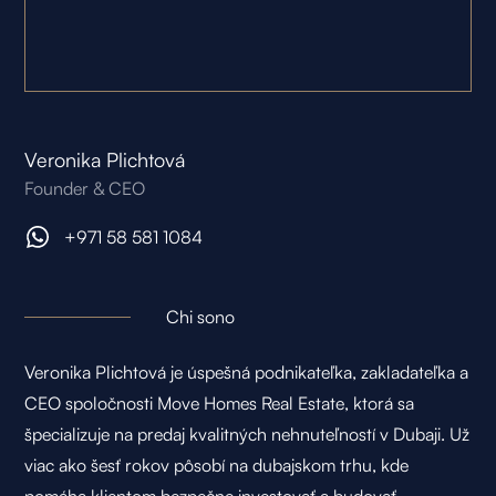
Veronika Plichtová
Founder & CEO
+971 58 581 1084
Chi sono
Veronika Plichtová je úspešná podnikateľka, zakladateľka a
CEO spoločnosti Move Homes Real Estate, ktorá sa
špecializuje na predaj kvalitných nehnuteľností v Dubaji. Už
viac ako šesť rokov pôsobí na dubajskom trhu, kde