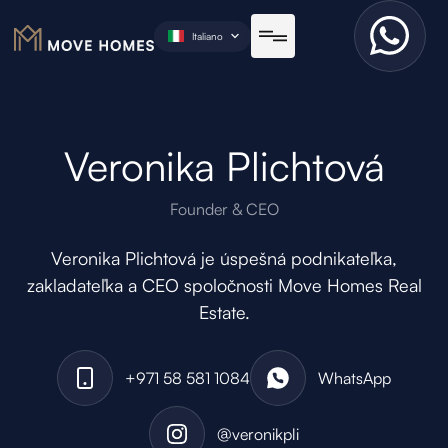
Italiano
Veronika Plichtová
Founder & CEO
Veronika Plichtová je úspešná podnikateľka,
zakladateľka a CEO spoločnosti Move Homes Real
Estate.
+971 58 581 1084
WhatsApp
@veronikpli