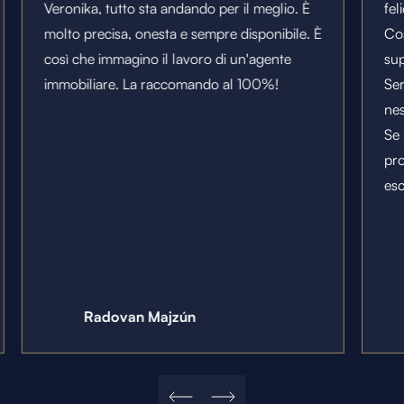
Veronika, tutto sta andando per il meglio. È
fel
molto precisa, onesta e sempre disponibile. È
Cos
così che immagino il lavoro di un'agente
sup
immobiliare. La raccomando al 100%!
Ser
ne
Se 
pro
es
Radovan Majzún