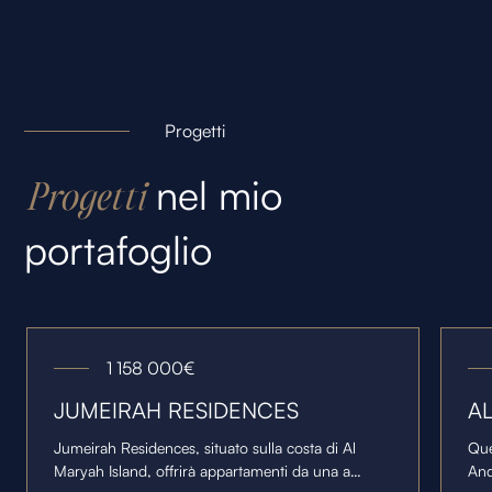
Progetti
nel mio
Progetti
portafoglio
1 158 000
€
JUMEIRAH RESIDENCES
A
Jumeirah Residences, situato sulla costa di Al
Que
Maryah Island, offrirà appartamenti da una a
And