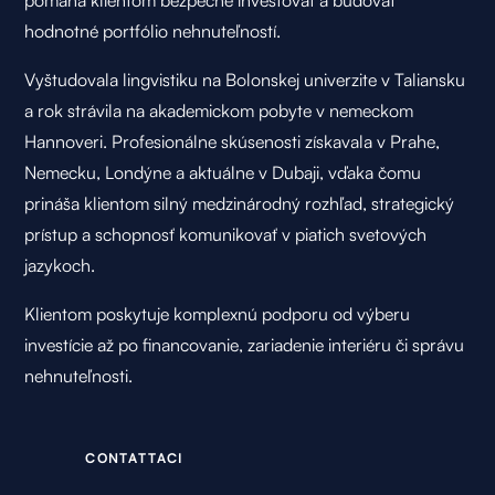
pomáha klientom bezpečne investovať a budovať
hodnotné portfólio nehnuteľností.
Vyštudovala lingvistiku na Bolonskej univerzite v Taliansku
a rok strávila na akademickom pobyte v nemeckom
Hannoveri. Profesionálne skúsenosti získavala v Prahe,
Nemecku, Londýne a aktuálne v Dubaji, vďaka čomu
prináša klientom silný medzinárodný rozhľad, strategický
prístup a schopnosť komunikovať v piatich svetových
jazykoch.
Klientom poskytuje komplexnú podporu od výberu
investície až po financovanie, zariadenie interiéru či správu
nehnuteľnosti.
C
O
N
T
A
T
T
A
C
I