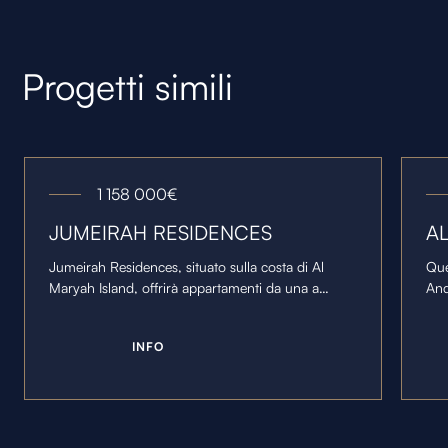
Progetti simili
1 158 000
€
JUMEIRAH RESIDENCES
A
Jumeirah Residences, situato sulla costa di Al
Que
Maryah Island, offrirà appartamenti da una a
And
quattro camere da letto e due attici da cinque
un'
camere da letto con terrazze private.
spa
I
N
F
O
mon