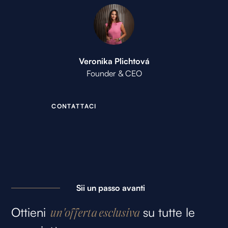
Veronika Plichtová
Founder & CEO
C
O
N
T
A
T
T
A
C
I
Sii un passo avanti
Ottieni
su tutte le
un'offerta esclusiva