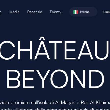
g
Media
Recenzie
Eventy
Italiano
C
O
 CHÂTEAU
BEYOND
ziale premium sull'isola di Al Marjan a Ras Al Khaim
etto all'interno della comunità principale di Ev