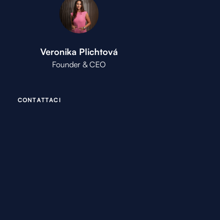
Veronika Plichtová
Founder & CEO
C
O
N
T
A
T
T
A
C
I