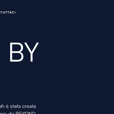
N
C
A
A
T
T
T
I
 BY
ah è stata creata
ermore da BEYOND