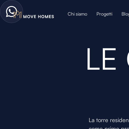
Chi siamo
Progetti
Blo
LE
La torre residen
come primo prog