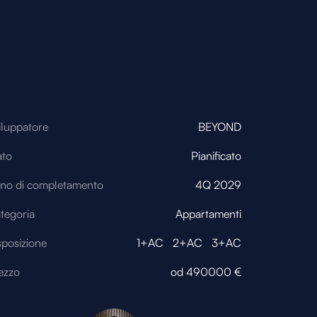
iluppatore
BEYOND
ato
Pianificato
no di completamento
4Q 2029
tegoria
Appartamenti
sposizione
1+AC
2+AC
3+AC
ezzo
od
490000
€