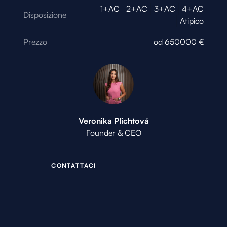
1+AC
2+AC
3+AC
4+AC
Disposizione
Atipico
Prezzo
od
650000
€
Veronika Plichtová
Founder & CEO
C
O
N
T
A
T
T
A
C
I