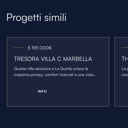
Progetti simili
5 195 000
€
TRESORA VILLA C MARBELLA
T
Questa villa esclusiva a La Quinta unisce la
La 
massima privacy, comfort ricercati e una vista
cos
mozzafiato sulla costa di Marbella.
par
di 
I
N
F
O
lun