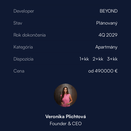
Developer
BEYOND
Stav
Plánovaný
Rok dokončenia
4Q 2029
Kategória
Apartmány
Dispozícia
1+kk
2+kk
3+kk
Cena
od
490000
€
Veronika Plichtová
Founder & CEO