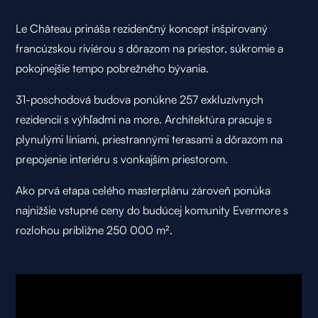
Le Château prináša rezidenčný koncept inšpirovaný
francúzskou riviérou s dôrazom na priestor, súkromie a
pokojnejšie tempo pobrežného bývania.
31-poschodová budova ponúkne 257 exkluzívnych
rezidencií s výhľadmi na more. Architektúra pracuje s
plynulými líniami, priestrannými terasami a dôrazom na
prepojenie interiéru s vonkajším priestorom.
Ako prvá etapa celého masterplánu zároveň ponúka
najnižšie vstupné ceny do budúcej komunity Evermore s
rozlohou približne 250 000 m².