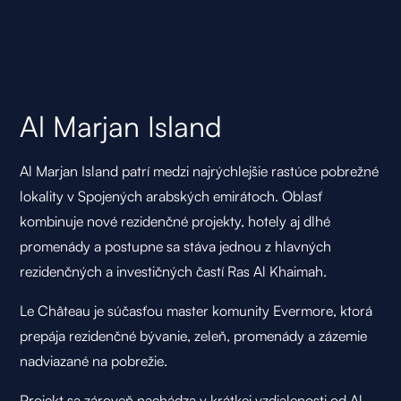
Al Marjan Island
Al Marjan Island patrí medzi najrýchlejšie rastúce pobrežné
lokality v Spojených arabských emirátoch. Oblasť
kombinuje nové rezidenčné projekty, hotely aj dlhé
promenády a postupne sa stáva jednou z hlavných
rezidenčných a investičných častí Ras Al Khaimah.
Le Château je súčasťou master komunity Evermore, ktorá
prepája rezidenčné bývanie, zeleň, promenády a zázemie
nadviazané na pobrežie.
Projekt sa zároveň nachádza v krátkej vzdialenosti od Al