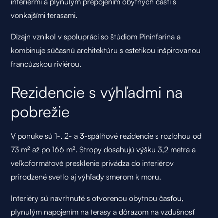
interiérmi a plynulým prepojením obytných častí s
vonkajšími terasami.
Dizajn vznikol v spolupráci so štúdiom Pininfarina a
kombinuje súčasnú architektúru s estetikou inšpirovanou
francúzskou riviérou.
Rezidencie s výhľadmi na
pobrežie
V ponuke sú 1-, 2- a 3-spálňové rezidencie s rozlohou od
73 m² až po 166 m². Stropy dosahujú výšku 3,2 metra a
veľkoformátové presklenie privádza do interiérov
prirodzené svetlo aj výhľady smerom k moru.
Interiéry sú navrhnuté s otvorenou obytnou časťou,
plynulým napojením na terasy a dôrazom na vzdušnosť