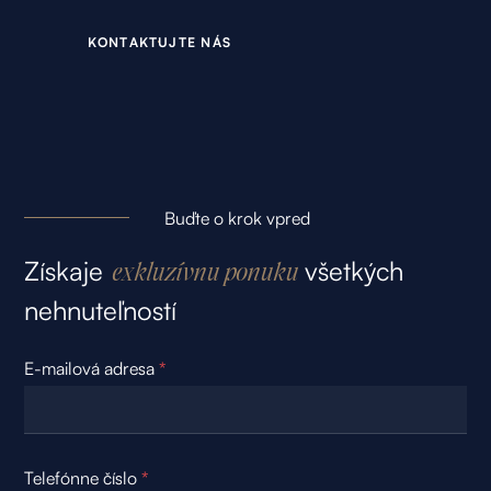
K
O
N
T
A
K
T
U
J
T
E
N
Á
S
Buďte o krok vpred
Získaje
všetkých
exkluzívnu ponuku
nehnuteľností
E-mailová adresa
*
Telefónne číslo
*