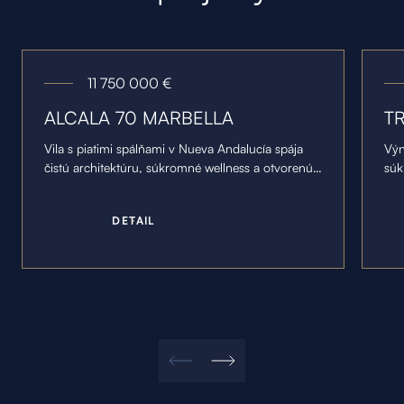
11 750 000
€
ALCALA 70 MARBELLA
T
Vila s piatimi spálňami v Nueva Andalucía spája
Výn
čistú architektúru, súkromné wellness a otvorenú
súk
dispozíciu orientovanú na Golf Valley a horské
pob
vrcholy.
D
E
T
A
I
L