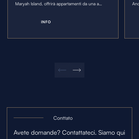
Maryah Island, offrirà appartamenti da una a
And
quattro camere da letto e due attici da cinque
un'
camere da letto con terrazze private.
spa
I
N
F
O
mon
Conttato
Avete domande? Contattateci. Siamo qui