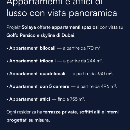
Appartamenti e attici di
lusso con vista panoramica
Projekt
Solaya
offerte
appartamenti spaziosi
con vista su
Golfo Persico e skyline di Dubai
.
•
Appartamenti bilocali
— a partire da 170 m².
•
Appartamenti trilocali
— a partire da 244 m².
•
Appartamenti quadrilocali
— a partire da 330 m².
•
Appartamenti con 5 camere
— a partire da 496 m².
•
Appartamenti attici
— fino a 755 m².
Ogni residenza ha
terrazze private, soffitti alti e interni
progettati su misura
.