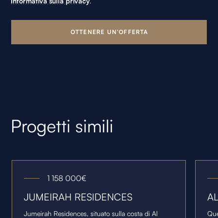
Informativa sulla privacy
.
Progetti simili
1 158 000
€
JUMEIRAH RESIDENCES
A
Jumeirah Residences, situato sulla costa di Al
Que