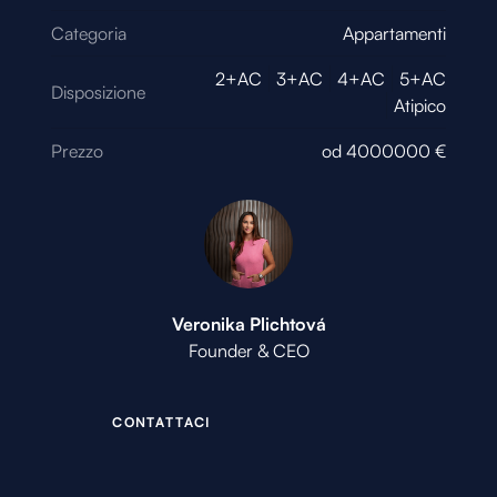
Categoria
Appartamenti
2+AC
3+AC
4+AC
5+AC
Disposizione
Atipico
Prezzo
od
4000000
€
Veronika Plichtová
Founder & CEO
C
O
N
T
A
T
T
A
C
I