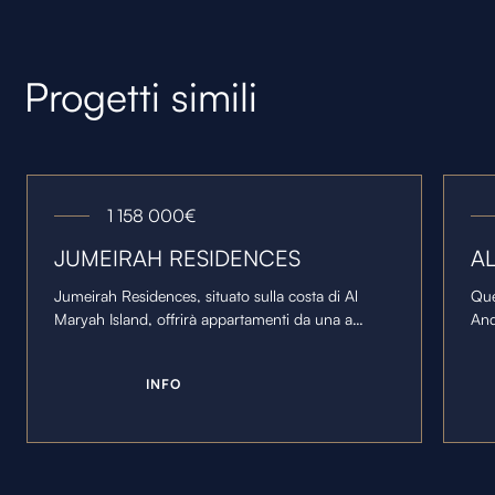
Progetti simili
1 158 000
€
JUMEIRAH RESIDENCES
A
Jumeirah Residences, situato sulla costa di Al
Que
Maryah Island, offrirà appartamenti da una a
And
quattro camere da letto e due attici da cinque
un'
camere da letto con terrazze private.
spa
I
N
F
O
mon