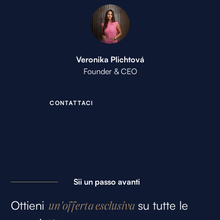
Veronika Plichtová
Founder & CEO
C
O
N
T
A
T
T
A
C
I
Sii un passo avanti
Ottieni
su tutte le
un'offerta esclusiva