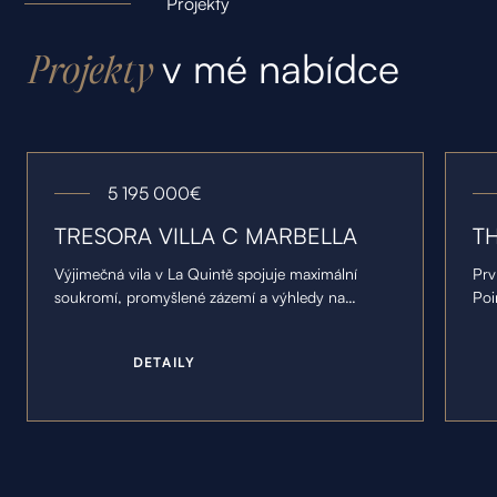
Projekty
v mé nabídce
Projekty
5 195 000
€
TRESORA VILLA C MARBELLA
T
Výjimečná vila v La Quintě spojuje maximální
Prv
soukromí, promyšlené zázemí a výhledy na
Poi
pobřeží Marbelly.
res
pr
D
E
T
A
I
L
Y