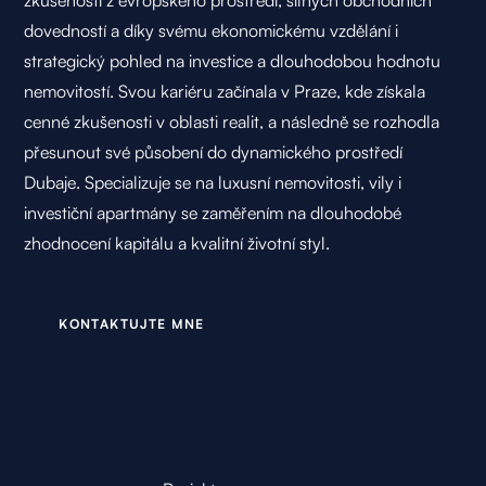
zkušeností z evropského prostředí, silných obchodních
dovedností a díky svému ekonomickému vzdělání i
strategický pohled na investice a dlouhodobou hodnotu
nemovitostí. Svou kariéru začínala v Praze, kde získala
cenné zkušenosti v oblasti realit, a následně se rozhodla
přesunout své působení do dynamického prostředí
Dubaje. Specializuje se na luxusní nemovitosti, vily i
investiční apartmány se zaměřením na dlouhodobé
zhodnocení kapitálu a kvalitní životní styl.
K
O
N
T
A
K
T
U
J
T
E
M
N
E