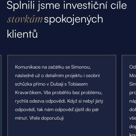
Splnili jsme investiční cíle
spokojených
stovkám
klientů
Komunikace na začátku se Simonou,
Od 
následně už o detailním projektu i osobní
Mo
schůzka přímo v Dubaji s Tobiasem
Sim
Kravarčíkem. Vše proběhlo bez problému,
pro
rychlá odezva odpovědí. Když si nebyl jistý
náp
odpovědí, tak nám odpověď zjistil do pár
dob
minut. Vřele doporučuji
vš
do
kou