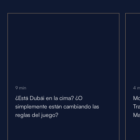
9
min
4
m
¿Está Dubái en la cima? ¿O
Mo
simplemente están cambiando las
Tr
reglas del juego?
Ma