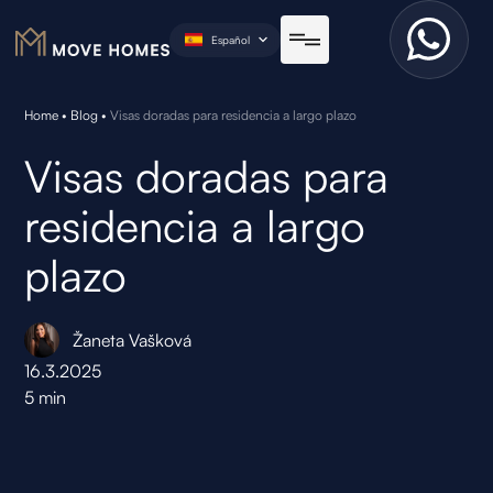
Español
Home
•
Blog
•
Visas doradas para residencia a largo plazo
Visas doradas para
residencia a largo
plazo
Žaneta Vašková
16.3.2025
5
min