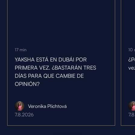
17
min
10
YAKSHA ESTÁ EN DUBÁI POR
¿P
PRIMERA VEZ. ¿BASTARÁN TRES
ve
DÍAS PARA QUE CAMBIE DE
OPINIÓN?
Veronika Plichtová
7.8.2026
7.