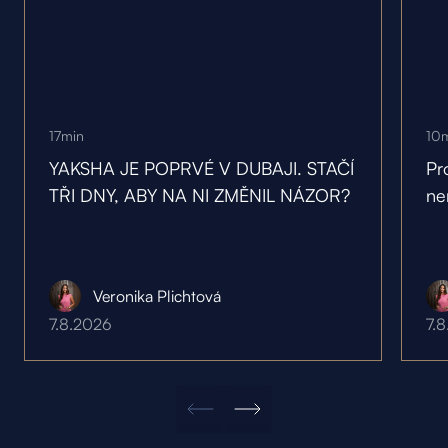
17
min
10
YAKSHA JE POPRVÉ V DUBAJI. STAČÍ
Pr
TŘI DNY, ABY NA NI ZMĚNIL NÁZOR?
ne
Veronika Plichtová
7.8.2026
7.