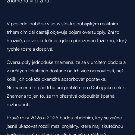
znamená klid zítra.
V poslední době se v souvislosti s dubajským realitním
trhem čím dál častěji objevuje pojem oversupply. Zní to
hrozivě, ale ve skutečnosti jde o přirozenou fázi trhu, který
rychle roste a dospívá.
Oversupply jednoduše znamená, že se v určitém období a
v určitých lokalitách dostane na trh více nemovitostí, než
kolik jich dokáže okamžitě absorbovat poptávka.
Neznamená to pád trhu ani problém pro Dubaj jako celek.
Znamená to jen to, že trh přestává odpouštět špatná
rozhodnutí.
Právě roky 2025 a 2026 budou obdobím, kdy se začne
jasně ukazovat rozdíl mezi projekty, které mají skutečnou
hodnotu, a těmi, které vznikly hlavně na základě