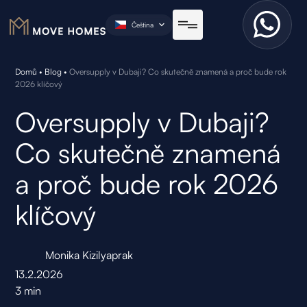
Čeština
Domů
•
Blog
•
Oversupply v Dubaji? Co skutečně znamená a proč bude rok
2026 klíčový
Oversupply v Dubaji?
Co skutečně znamená
a proč bude rok 2026
klíčový
Monika Kizilyaprak
13.2.2026
3
min