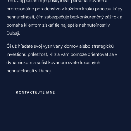
trhu. Jej poslaním je poskytovať personalizované a
profesionálne poradenstvo v každom kroku procesu kúpy
nehnuteľnosti, čím zabezpečuje bezkonkurenčný zážitok a
pomáha klientom získať tie najlepšie nehnuteľnosti v
Dubaji.
Či už hľadáte svoj vysnívaný domov alebo strategickú
investičnú príležitosť, Klizia vám pomôže orientovať sa v
dynamickom a sofistikovanom svete luxusných
nehnuteľností v Dubaji.
K
O
N
T
A
K
T
U
J
T
E
M
N
E