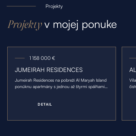
Projekty
v mojej ponuke
Projekty
1 158 000
€
JUMEIRAH RESIDENCES
A
Jumeirah Residences na pobreží Al Maryah Island
Vil
ponúknu apartmány s jednou až štyrmi spálňami a
čis
dva päťspálňové penthousy so súkromnými
dis
terasami.
vrc
D
E
T
A
I
L