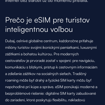
internet bez starostí už od momentu pristátia.
Prečo je eSIM pre turistov
inteligentnou voľbou
Dubaj, oslnivé globálne centrum, každoročne priťahuje
milióny turistov svojimi ikonickými pamiatkami, luxusnými
zážitkami a bohatou kultúrou. Pre moderných
cestovateľov je prvoradé zostať v spojení: pre navigáciu,
komunikáciu s blízkymi, prístup k cestovným informáciám
a zdieľanie zážitkov na socialných sieťach. Tradičný
roaming môže byť drahý a fyzické SIM karty môžu byť
nepohodlné pri kúpe a správe. eSIM ponúkajú moderné a
bezproblémové riešenie: digitálne SIM karty zabudované
do zariadení, ktoré poskytujú flexibilitu, nákladovú