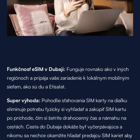
Funkčnosť eSIM v Dubaji:
Funguje rovnako ako v iných
regiónoch a pripája vaše zariadenie k lokálnym mobilným
sieťam, ako sú
du
a
Etisalat
.
Super výhoda:
Pohodlie sťahovania SIM karty na diaľku
eliminuje potrebu fyzicky si vyhľadať a zakúpiť SIM kartu
po príchode, čím si šetríte drahocenný čas a námahu na
cestách. Cesta do Dubaja dokáže byť vyčerpávajúca a
nikomu sa nechce okamžite hľadať predajcu SIM kariet aby