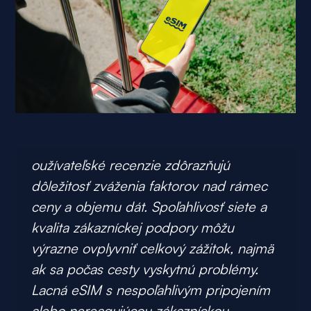
oužívateľské recenzie zdôrazňujú
dôležitosť zváženia faktorov nad rámec
ceny a objemu dát. Spoľahlivosť siete a
kvalita zákazníckej podpory môžu
výrazne ovplyvniť celkový zážitok, najmä
ak sa počas cesty vyskytnú problémy.
Lacná eSIM s nespoľahlivým pripojením
alebo nereagujúcou zákazníckou