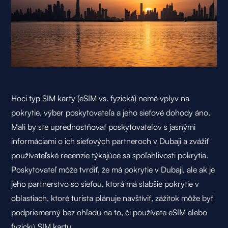
Hoci typ SIM karty (
eSIM
vs. fyzická) nemá vplyv na
pokrytie, výber poskytovateľa a jeho sieťové dohody áno.
Mali by ste uprednostňovať poskytovateľov s jasnými
informáciami o ich sieťových partneroch v Dubaji a zvážiť
používateľské recenzie týkajúce sa spoľahlivosti pokrytia.
Poskytovateľ môže tvrdiť, že má pokrytie v Dubaji, ale ak je
jeho partnerstvo so sieťou, ktorá má slabšie pokrytie v
oblastiach, ktoré turista plánuje navštíviť, zážitok môže byť
podpriemerný bez ohľadu na to, či používate eSIM alebo
fyzickú SIM kartu.