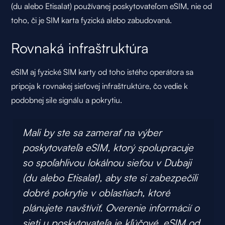
(du alebo Etisalat) používanej poskytovateľom eSIM, nie od
toho, či je SIM karta fyzická alebo zabudovaná.
Rovnaká infraštruktúra
eSIM aj fyzické SIM karty od toho istého operátora sa
pripoja k rovnakej sieťovej infraštruktúre, čo vedie k
podobnej sile signálu a pokrytiu.
Mali by ste sa zamerať na výber
poskytovateľa eSIM, ktorý spolupracuje
so spoľahlivou lokálnou sieťou v Dubaji
(du alebo Etisalat), aby ste si zabezpečili
dobré pokrytie v oblastiach, ktoré
plánujete navštíviť. Overenie informácií o
sieti u poskytovateľa je kľúčové. eSIM od