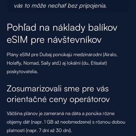
vás to môže nechať bez pripojenia.
Pohľad na náklady balíkov
eSIM pre návštevníkov
Plány eSIM pre Dubaj ponúkajú medzinárodní (
Airalo
,
Holafly
,
Nomad
,
Saily
atď.) aj lokálni (
du
,
Etisalat
)
poskytovatelia.
Zosumarizovali sme pre vás
orientačné ceny operátorov
Väčšina plánov je zameraná na dáta a ponúka rôzne
objemy dát (napr. 1 GB až neobmedzene) s rôznou dobou
platnosti (napr. 7 dní až 30 dní).