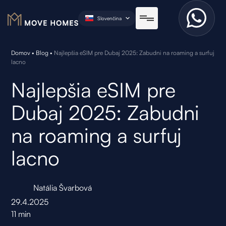
Slovenčina
Domov
•
Blog
•
Najlepšia eSIM pre Dubaj 2025: Zabudni na roaming a surfuj
lacno
Najlepšia eSIM pre
Dubaj 2025: Zabudni
na roaming a surfuj
lacno
Natália Švarbová
29.4.2025
11
min