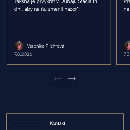
Yaksha je prvýkrát v Dubaji. Stačia tri
Pr
dni, aby na ňu zmenil názor?
ne
Veronika Plichtová
7.8.2026
7.
Kontakt