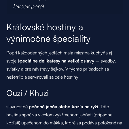
lovcov perál.
Kráľovské hostiny a
výnimočné špeciality
Popri každodenných jedlách mala miestna kuchyňa aj
svoje
špeciálne delikatesy na veľké oslavy
– svadby,
sviatky a pre návštevy šejkov. V týchto prípadoch sa
nešetrilo a servírovali sa celé hostiny
Ouzi / Khuzi
slávnostné
pečené jahňa alebo kozľa na ryži
. Táto
hostina spočíva v celom vykŕmenom jahňati (prípadne
kozľati) upečenom do mäkka, ktoré sa podáva položené na