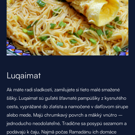
Luqaimat
Ak máte radi sladkosti, zamilujete si tieto malé smažené
šišky. Luqaimat sú guľaté šťavnaté pampúšiky z kysnutého
cesta, vyprážané do zlatista a namočené v datľovom sirupe
alebo mede. Majú chrumkavý povrch a mäkký vnútro –
jednoducho neodolateľné. Tradične sa posypú sezamom a
podávajú k čaju. Najmä počas Ramadánu ich domáce