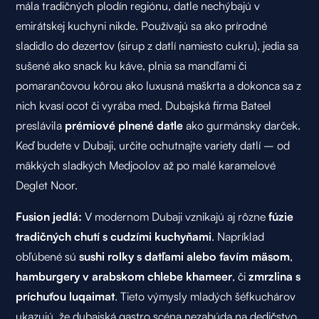
mála tradičných plodín regiónu, datle nechýbajú v
emirátskej kuchyni nikde. Používajú sa ako prírodné
sladidlo do dezertov (sirup z datlí namiesto cukru), jedia sa
sušené ako snack ku káve, plnia sa mandľami či
pomarančovou kôrou ako luxusná maškrta a dokonca sa z
nich kvasí ocot či vyrába med. Dubajská firma Bateel
preslávila
prémiové plnené datle
ako gurmánsky darček.
Keď budete v Dubaji, určite ochutnajte variety datlí – od
mäkkých sladkých Medjoolov až po malé karamelové
Deglet Noor.
Fusion jedlá:
V modernom Dubaji vznikajú aj rôzne
fúzie
tradičných chutí s cudzími kuchyňami
. Napríklad
obľúbené sú
sushi rolky s datľami alebo ťavím mäsom
,
hamburgery v arabskom chlebe khameer
, či
zmrzlina s
príchuťou luqaimat
. Tieto výmysly mladých šéfkuchárov
ukazujú, že dubajská gastro scéna nezabúda na dedičstvo,