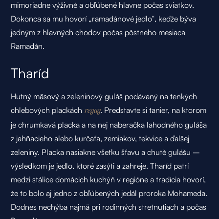
mimoriadne výživné a obľúbené hlavne počas sviatkov.
Dokonca sa mu hovorí „
ramadánové jedlo
“, keďže býva
jedným z hlavných chodov počas pôstneho mesiaca
Ramadán.
Tharíd
Hutný mäsový a zeleninový guláš podávaný na tenkých
chlebových plackách
. Predstavte si tanier, na ktorom
regag
je chrumkavá placka a na nej naberačka lahodného guláša
z jahňacieho alebo kurčaťa, zemiakov, tekvice a ďalšej
zeleniny. Placka nasiakne všetku šťavu a chutě gulášu –
výsledkom je jedlo, ktoré zasýti a zahreje. Tharíd patrí
medzi stálice domácich kuchýň v regióne a tradícia hovorí,
že to bolo aj jedno z obľúbených jedál proroka Mohameda.
Dodnes nechýba najmä pri rodinných stretnutiach a počas