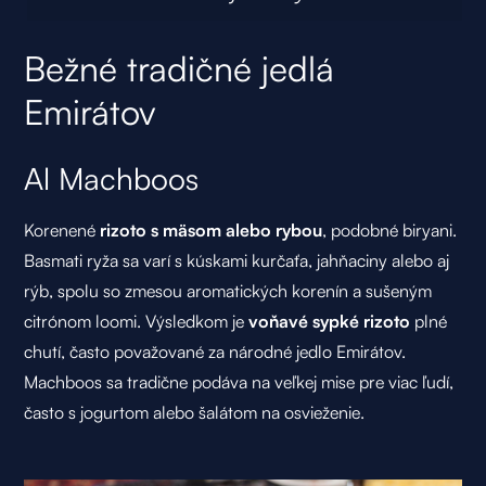
Bežné tradičné jedlá
Emirátov
Al Machboos
Korenené
rizoto s mäsom alebo rybou
, podobné biryani.
Basmati ryža sa varí s kúskami kurčaťa, jahňaciny alebo aj
rýb, spolu so zmesou aromatických korenín a sušeným
citrónom loomi. Výsledkom je
voňavé sypké rizoto
plné
chutí, často považované za národné jedlo Emirátov.
Machboos sa tradične podáva na veľkej mise pre viac ľudí,
často s jogurtom alebo šalátom na osvieženie.