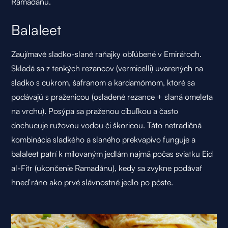
Ramadánu.
Balaleet
Zaujímavé sladko-slané raňajky obľúbené v Emirátoch.
Skladá sa z tenkých rezancov (vermicelli) uvarených na
sladko s cukrom, šafranom a kardamómom, ktoré sa
podávajú s praženicou (osladené rezance + slaná omeleta
na vrchu). Posýpa sa praženou cibuľkou a často
dochucuje ružovou vodou či škoricou. Táto netradičná
kombinácia sladkého a slaného prekvapivo funguje a
balaleet patrí k milovaným jedlám najmä počas sviatku Eid
al-Fitr (ukončenie Ramadánu), kedy sa zvykne podávať
hneď ráno ako prvé slávnostné jedlo po pôste.