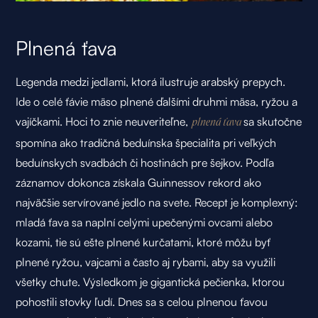
Plnená ťava
Legenda medzi jedlami, ktorá ilustruje arabský prepych.
Ide o celé ťávie mäso plnené ďalšími druhmi mäsa, ryžou a
vajíčkami. Hoci to znie neuveriteľne,
sa skutočne
plnená ťava
spomína ako tradičná beduínska špecialita pri veľkých
beduínskych svadbách či hostinách pre šejkov. Podľa
záznamov dokonca získala Guinnessov rekord ako
najväčšie servírované jedlo na svete. Recept je komplexný:
mladá ťava sa naplní celými upečenými ovcami alebo
kozami, tie sú ešte plnené kurčatami, ktoré môžu byť
plnené ryžou, vajcami a často aj rybami, aby sa využili
všetky chute. Výsledkom je
gigantická pečienka
, ktorou
pohostili stovky ľudí. Dnes sa s celou plnenou ťavou