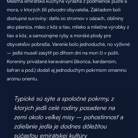
Miestna emirátska kuchyňa vyrástla z podmienok púšte a
mora, v ktorých žili pôvodní obyvatelia. Základom boli
dostupné suroviny: datle zo stromov v oázach, obilniny
ako pšenica, mäso z kôz a tiav, mlieko a mliečne výrobky z
tiav a kôz, a samozrejme ryby a morské plody pre
obyvateľov pobrežia. Varenie bolo jednoduché, no výživné
– jedlá museli zasýtiť po dlhom dni na mori či v púšti.
Koreniny privážané karavánami (škorica, kardamóm,
šafran a pod.) dodali aj jednoduchým pokrmom omamnú
arómu
orientu
.
Typické sú sýte a spoločné pokrmy, z
ktorých jedli celé rodiny posadene na
zemi okolo veľkej misy – pohostinnosť a
zdieľanie jedla je dodnes dôležitou
súčasťou emirátskej kultúry