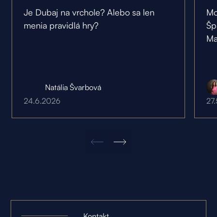
Je Dubaj na vrchole? Alebo sa len
Mo
menia pravidlá hry?
Šp
Ma
Natália Švarbová
24.6.2026
27
Kontakt