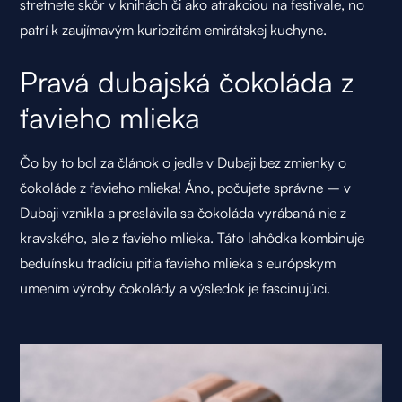
stretnete skôr v knihách či ako atrakciou na festivale, no
patrí k zaujímavým kuriozitám emirátskej kuchyne.
Pravá dubajská čokoláda z
ťavieho mlieka
Čo by to bol za článok o jedle v Dubaji bez zmienky o
čokoláde z ťavieho mlieka! Áno, počujete správne – v
Dubaji vznikla a preslávila sa čokoláda vyrábaná nie z
kravského, ale z ťavieho mlieka. Táto lahôdka kombinuje
beduínsku tradíciu pitia ťavieho mlieka s európskym
umením výroby čokolády a výsledok je fascinujúci.