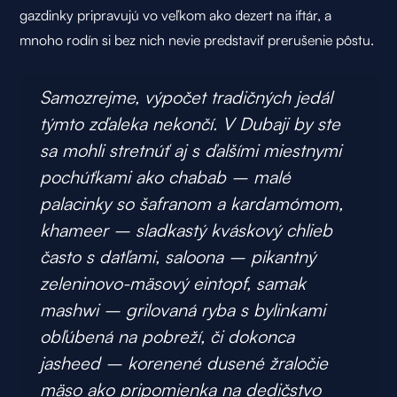
gazdinky pripravujú vo veľkom ako dezert na iftár, a
mnoho rodín si bez nich nevie predstaviť prerušenie pôstu.
Samozrejme, výpočet tradičných jedál
týmto zďaleka nekončí. V Dubaji by ste
sa mohli stretnúť aj s ďalšími miestnymi
pochúťkami ako chabab – malé
palacinky so šafranom a kardamómom,
khameer – sladkastý kváskový chlieb
často s datľami, saloona – pikantný
zeleninovo-mäsový eintopf, samak
mashwi – grilovaná ryba s bylinkami
obľúbená na pobreží, či dokonca
jasheed – korenené dusené žraločie
mäso ako pripomienka na dedičstvo