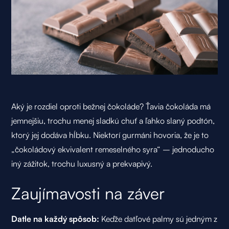
Aký je rozdiel oproti bežnej čokoláde?
Ťavia čokoláda
má
jemnejšiu, trochu menej sladkú chuť a ľahko slaný podtón,
ktorý jej dodáva hĺbku. Niektorí gurmáni hovoria, že je to
„čokoládový ekvivalent remeselného syra“ – jednoducho
iný zážitok, trochu luxusný a prekvapivý.
Zaujímavosti na záver
Datle na každý spôsob:
Keďže datľové palmy sú jedným z