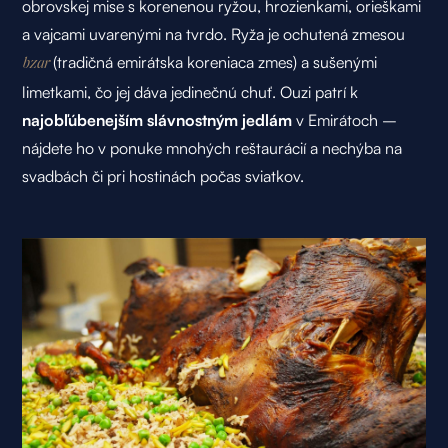
obrovskej mise s korenenou ryžou, hrozienkami, orieškami
a vajcami uvarenými na tvrdo. Ryža je ochutená zmesou
(tradičná emirátska koreniaca zmes) a sušenými
bzar
limetkami, čo jej dáva jedinečnú chuť. Ouzi patrí k
najobľúbenejším slávnostným jedlám
v Emirátoch –
nájdete ho v ponuke mnohých reštaurácií a nechýba na
svadbách či pri hostinách počas sviatkov.