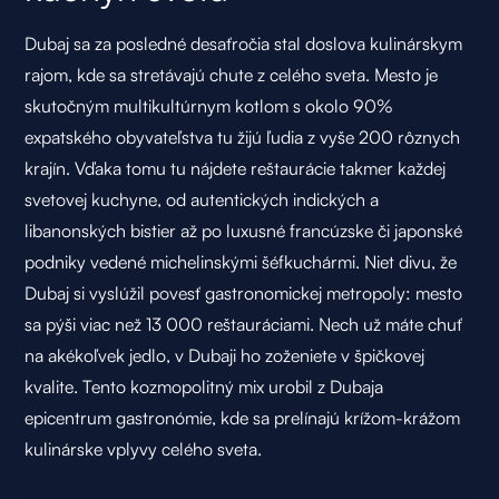
Dubaj sa za posledné desaťročia stal doslova kulinárskym
rajom, kde sa stretávajú chute z celého sveta. Mesto je
skutočným multikultúrnym kotlom s okolo 90%
expatského obyvateľstva tu žijú ľudia z vyše 200 rôznych
krajín. Vďaka tomu tu nájdete reštaurácie takmer každej
svetovej kuchyne, od autentických indických a
libanonských bistier až po luxusné francúzske či japonské
podniky vedené michelinskými šéfkuchármi. Niet divu, že
Dubaj si vyslúžil povesť gastronomickej metropoly: mesto
sa pýši viac než 13 000 reštauráciami. Nech už máte chuť
na akékoľvek jedlo, v Dubaji ho zoženiete v špičkovej
kvalite. Tento kozmopolitný mix urobil z Dubaja
epicentrum gastronómie, kde sa prelínajú krížom-krážom
kulinárske vplyvy celého sveta.