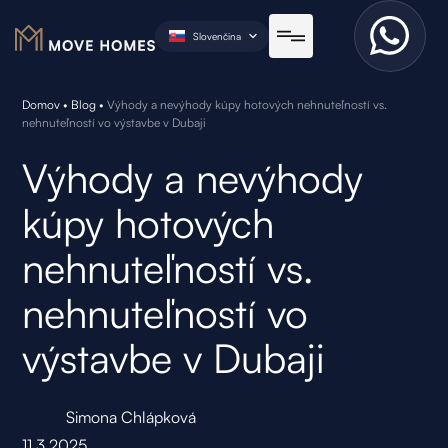
Slovenčina
Domov
•
Blog
•
Výhody a nevýhody kúpy hotových nehnuteľností vs.
nehnuteľností vo výstavbe v Dubaji
Výhody a nevýhody
kúpy hotových
nehnuteľností vs.
nehnuteľností vo
výstavbe v Dubaji
Simona Chlápková
11.3.2025