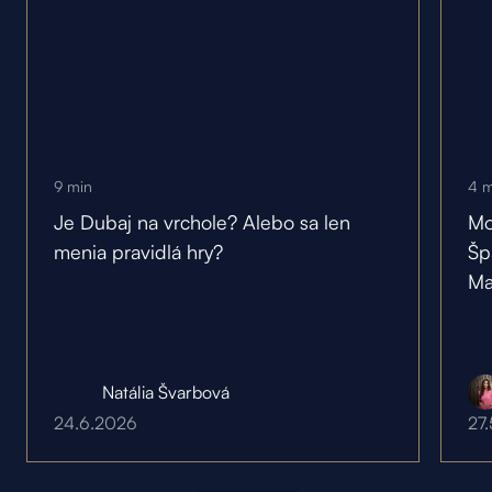
9
min
4
m
Je Dubaj na vrchole? Alebo sa len
Mo
menia pravidlá hry?
Šp
Ma
Natália Švarbová
24.6.2026
27