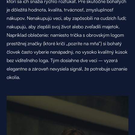
ktorí sa ich snažia rýchlo rozfúkať. Pre skutočne bohatých
je dôležitá hodnota, kvalita, trvácnosť, zmysluplnosť
nákupov. Nenakupujú veci, aby zapôsobili na cudzích ľudí;
nakupujú, aby zlepšili svoj život alebo zveľadili majetok.
Napríklad oblečenie: namiesto trička s obrovským logom
prestížnej značky (ktoré kričí „
pozrite na mňa
“) si bohatý
človek často vyberie nenápadný, no vysoko kvalitný kúsok
bez viditeľného loga. Tým dosiahne dve veci – vyzerá
elegantne a zároveň nevysiela signál, že potrebuje uznanie
okolia.