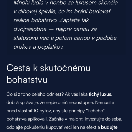
Mnohí ľudia v honbe za luxusom skončia
v dlhovej špirále, čo im bráni budovať
reálne bohatstvo. Zaplatia tak
dvojnásobne – najprv cenou za
statusovú vec a potom cenou v podobe
úrokov a poplatkov.
Cesta k skutočnému
bohatstvu
Čo si z toho celého odniesť? Ak vás láka
tichý luxus
,
dobrá správa je, že nejde o nič nedostupné. Nemusíte
hneď vlastniť 10 bytov, aby ste princípy “tichého”
bohatstva aplikovali. Začnite v malom: investujte do seba,
odolajte pokušeniu kupovať veci len na efekt a
budujte