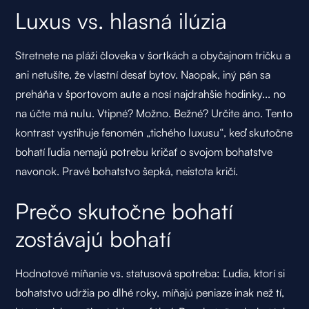
Luxus vs. hlasná ilúzia
Stretnete na pláži človeka v šortkách a obyčajnom tričku a
ani netušíte, že vlastní desať bytov. Naopak, iný pán sa
preháňa v športovom aute a nosí najdrahšie hodinky... no
na účte má nulu. Vtipné? Možno. Bežné? Určite áno. Tento
kontrast vystihuje fenomén „tichého luxusu“, keď skutočne
bohatí ľudia nemajú potrebu kričať o svojom bohatstve
navonok. Pravé bohatstvo šepká, neistota kričí.
Prečo skutočne bohatí
zostávajú bohatí
Hodnotové míňanie vs. statusová spotreba: Ľudia, ktorí si
bohatstvo udržia po dlhé roky, míňajú peniaze inak než tí,