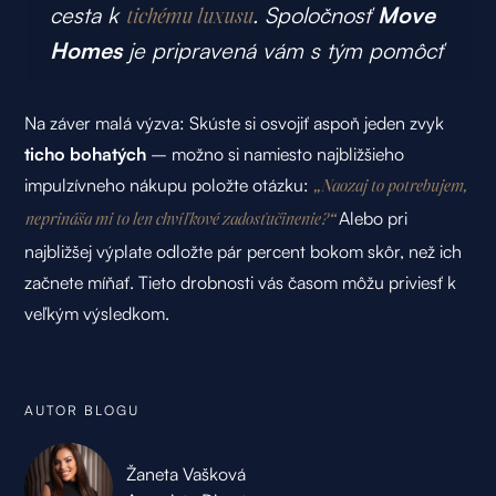
cesta k
. Spoločnosť
Move
tichému luxusu
Homes
je pripravená vám s tým pomôcť
Na záver malá výzva: Skúste si osvojiť aspoň jeden zvyk
ticho bohatých
– možno si namiesto najbližšieho
impulzívneho nákupu položte otázku:
„Naozaj to potrebujem,
Alebo pri
neprináša mi to len chvíľkové zadosťučinenie?“
najbližšej výplate odložte pár percent bokom skôr, než ich
začnete míňať. Tieto drobnosti vás časom môžu priviesť k
veľkým výsledkom.
AUTOR BLOGU
Žaneta Vašková