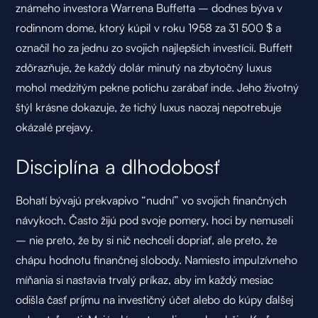
známeho investora Warrena Buffetta – dodnes býva v
rodinnom dome, ktorý kúpil v roku 1958 za 31 500 $ a
označil ho za jednu zo svojich najlepších investícií. Buffett
zdôrazňuje, že každý dolár minutý na zbytočný luxus
mohol medzitým pekne potichu zarábať inde. Jeho životný
štýl krásne dokazuje, že tichý luxus naozaj nepotrebuje
okázalé prejavy.
Disciplína a dlhodobosť
Bohatí bývajú prekvapivo “nudní” vo svojich finančných
návykoch. Často žijú pod svoje pomery, hoci by nemuseli
– nie preto, že by si nič nechceli dopriať, ale preto, že
chápu hodnotu finančnej slobody. Namiesto impulzívneho
míňania si nastavia trvalý príkaz, aby im každý mesiac
odišla časť príjmu na investičný účet alebo do kúpy ďalšej