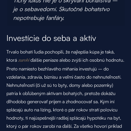
Tichý luxus nie je o skrývaní bohatstva –
je o sebavedomí. Skutočné bohatstvo
nepotrebuje fanfáry.
Investície do seba a aktív
Trvalo bohatí ľudia pochopili, že najlepšia kúpa je taká,
ktorá
ďalšie peniaze alebo zvýši ich osobnú hodnotu.
zarobí
Preto namiesto bezhlavého míňania investujú – do
vzdelania, zdravia, biznisu a veľmi často do nehnuteľností.
Nehnuteľnosti (či už sú to byty, domy alebo pozemky)
patria k obľúbeným aktívam bohatých, pretože dokážu
dlhodobo generovať príjem a zhodnocovať sa. Kým iní
splácajú auto na lízing, ktoré o pár rokov stratí polovicu
hodnoty, tí najúspešnejší radšej splácajú hypotéku na byt,
ktorý o pár rokov zarobí na ďalší. Za všetko hovorí príklad