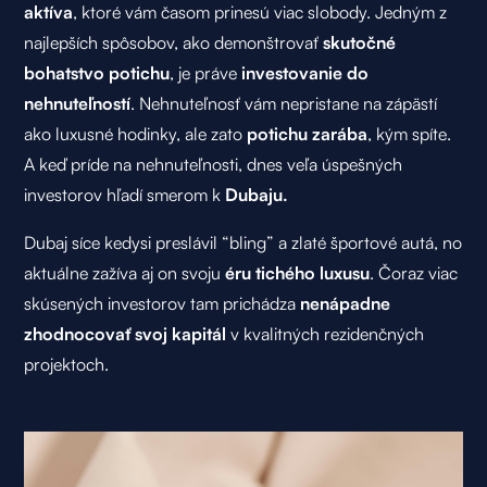
aktíva
, ktoré vám časom prinesú viac slobody. Jedným z
najlepších spôsobov, ako demonštrovať
skutočné
bohatstvo potichu
, je práve
investovanie do
nehnuteľností
. Nehnuteľnosť vám nepristane na zápästí
ako luxusné hodinky, ale zato
potichu zarába
, kým spíte.
A keď príde na nehnuteľnosti, dnes veľa úspešných
investorov hľadí smerom k
Dubaju.
Dubaj síce kedysi preslávil “bling” a zlaté športové autá, no
aktuálne zažíva aj on svoju
éru tichého luxusu
. Čoraz viac
skúsených investorov tam prichádza
nenápadne
zhodnocovať svoj kapitál
v kvalitných rezidenčných
projektoch.