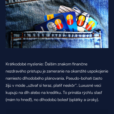
Krátkodobé myslenie: Ďalším znakom finančne
nezdravého prístupu je zameranie na okamžité uspokojenie
namiesto dlhodobého plánovania. Pseudo-bohatí často
žijú v móde „užívať si teraz, platiť neskôr“. Luxusné veci
kupujú na dlh alebo na kreditku. To prináša rýchlu slasť
(mám to hneď!), no dlhodobú bolesť (splátky a úroky).