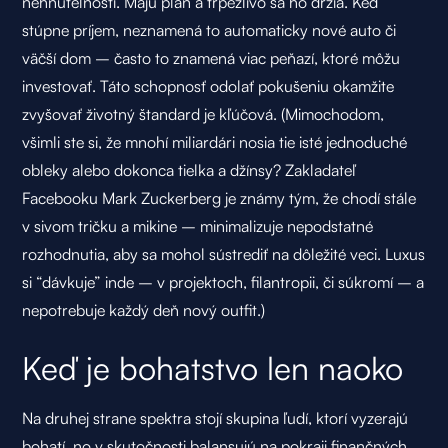
nehnuteľnosti. Majú plán a trpezlivo sa ho držia. Keď
stúpne príjem, neznamená to automaticky nové auto či
väčší dom – často to znamená viac peňazí, ktoré môžu
investovať. Táto schopnosť odolať pokušeniu okamžite
zvyšovať životný štandard je kľúčová. (Mimochodom,
všimli ste si, že mnohí miliardári nosia tie isté jednoduché
obleky alebo dokonca tielka a džínsy? Zakladateľ
Facebooku Mark Zuckerberg je známy tým, že chodí stále
v sivom tričku a mikine – minimalizuje nepodstatné
rozhodnutia, aby sa mohol sústrediť na dôležité veci. Luxus
si “dávkuje” inde – v projektoch, filantropii, či súkromí – a
nepotrebuje každý deň nový outfit.)
Keď je bohatstvo len naoko
Na druhej strane spektra stojí skupina ľudí, ktorí vyzerajú
bohatí, no v skutočnosti balansujú na pokraji finančných