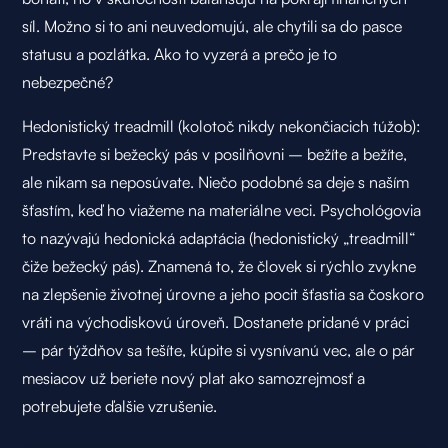
síl. Možno si to ani neuvedomujú, ale chytili sa do pasce
statusu a pozlátka. Ako to vyzerá a prečo je to
nebezpečné?
Hedonistický treadmill (kolotoč nikdy nekončiacich túžob):
Predstavte si bežecký pás v posilňovni – bežíte a bežíte,
ale nikam sa neposúvate. Niečo podobné sa deje s naším
šťastím, keď ho viažeme na materiálne veci. Psychológovia
to nazývajú hedonická adaptácia (hedonistický „treadmill“
čiže bežecký pás). Znamená to, že človek si rýchlo zvykne
na zlepšenie životnej úrovne a jeho pocit šťastia sa čoskoro
vráti na východiskovú úroveň. Dostanete pridané v práci
– pár týždňov sa tešíte, kúpite si vysnívanú vec, ale o pár
mesiacov už beriete nový plat ako samozrejmosť a
potrebujete ďalšie vzrušenie.