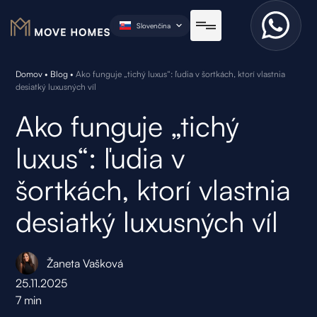
Slovenčina
Domov
•
Blog
•
Ako funguje „tichý luxus“: ľudia v šortkách, ktorí vlastnia
desiatký luxusných víl
Ako funguje „tichý
luxus“: ľudia v
šortkách, ktorí vlastnia
desiatký luxusných víl
Žaneta Vašková
25.11.2025
7
min