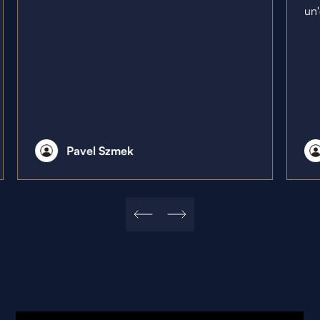
un'
Pavel Szmek