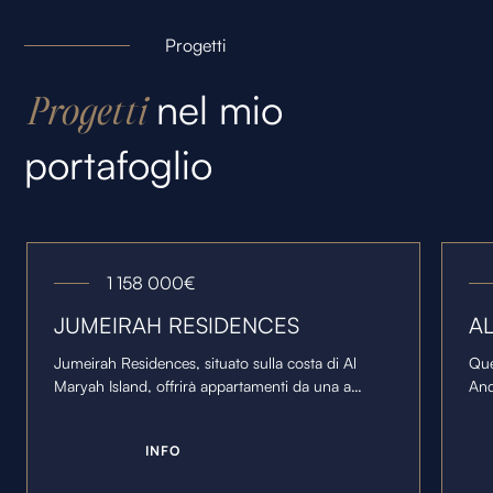
Progetti
nel mio
Progetti
portafoglio
1 158 000
€
JUMEIRAH RESIDENCES
A
Jumeirah Residences, situato sulla costa di Al
Que
Maryah Island, offrirà appartamenti da una a
And
quattro camere da letto e due attici da cinque
un'
camere da letto con terrazze private.
spa
I
N
F
O
mon